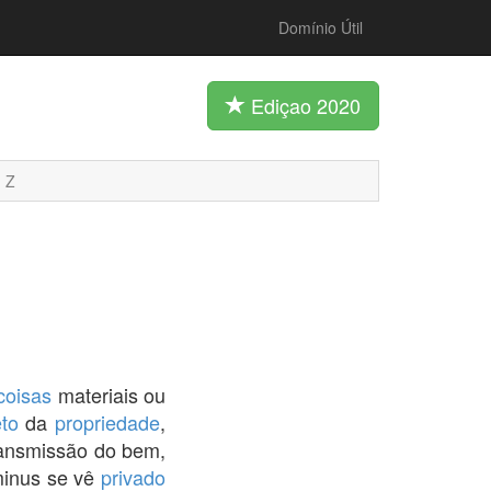
Domínio Útil
Ediçao 2020
Z
coisas
materiais ou
eto
da
propriedade
,
transmissão do bem,
inus se vê
privado