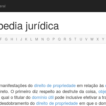
eral
pedia jurídica
F
G
H
I
J
K
L
M
N
O
P
Q
R
S
T
U
V
W
X
Y
 manifestações do
direito de propriedade
em relação às
reto. O primeiro diz respeito ao desfrute da coisa,
obj
qual o titular do
domínio útil
pode inclusive efetivar a 
a desdobramento do
direito de propriedade
em que o dom