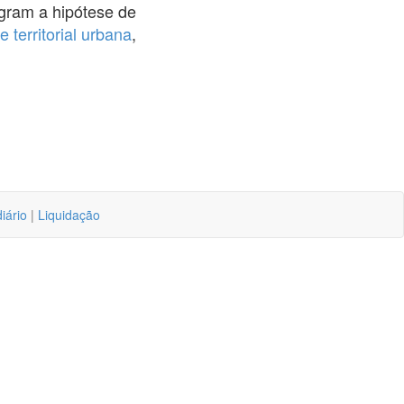
egram a hipótese de
 territorial urbana
,
iário
|
Liquidação