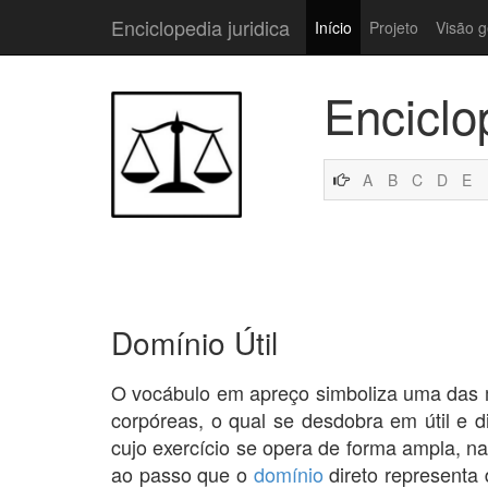
Enciclopedia juridica
Início
Projeto
Visão g
Enciclo
A
B
C
D
E
Domínio Útil
O vocábulo em apreço simboliza uma das
corpóreas, o qual se desdobra em útil e di
cujo exercício se opera de forma ampla, na 
ao passo que o
domínio
direto represent