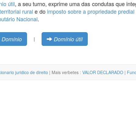
io útil
, a seu turno, exprime uma das condutas que int
rritorial rural
e do
imposto sobre a propriedade predial e
butário Nacional
.
Domínio
Domínio útil
|
cionario juridico de direito
| Mais verbetes :
VALOR DECLARADO
|
Fund