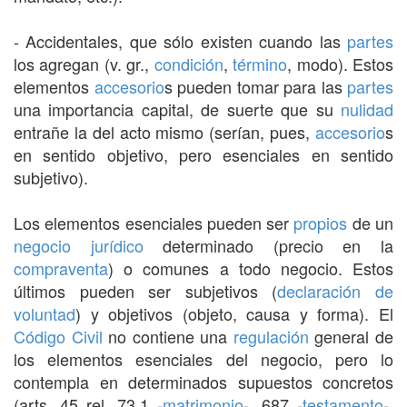
- Accidentales, que sólo existen cuando las
partes
los agregan (v. gr.,
condición
,
término
, modo). Estos
elementos
accesorio
s pueden tomar para las
partes
una importancia capital, de suerte que su
nulidad
entrañe la del acto mismo (serían, pues,
accesorio
s
en sentido objetivo, pero esenciales en sentido
subjetivo).
Los elementos esenciales pueden ser
propios
de un
negocio jurídico
determinado (precio en la
compraventa
) o comunes a todo negocio. Estos
últimos pueden ser subjetivos (
declaración de
voluntad
) y objetivos (objeto, causa y forma). El
Código Civil
no contiene una
regulación
general de
los elementos esenciales del negocio, pero lo
contempla en determinados supuestos concretos
(arts. 45 rel. 73.1 -
matrimonio
-, 687 -
testamento
-,