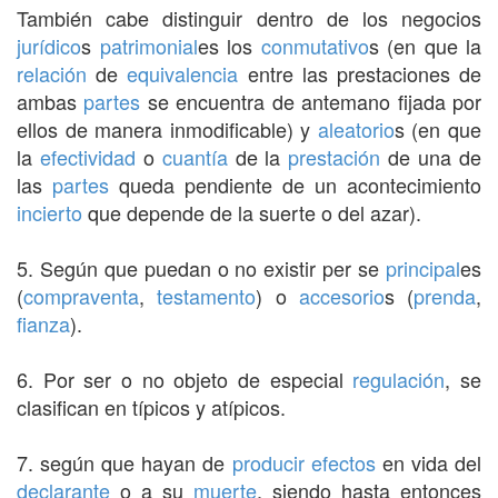
También cabe distinguir dentro de los negocios
jurídico
s
patrimonial
es los
conmutativo
s (en que la
relación
de
equivalencia
entre las prestaciones de
ambas
partes
se encuentra de antemano fijada por
ellos de manera inmodificable) y
aleatorio
s (en que
la
efectividad
o
cuantía
de la
prestación
de una de
las
partes
queda pendiente de un acontecimiento
incierto
que depende de la suerte o del azar).
5. Según que puedan o no existir per se
principal
es
(
compraventa
,
testamento
) o
accesorio
s (
prenda
,
fianza
).
6. Por ser o no objeto de especial
regulación
, se
clasifican en típicos y atípicos.
7. según que hayan de
producir
efectos
en vida del
declarante
o a su
muerte
, siendo hasta entonces