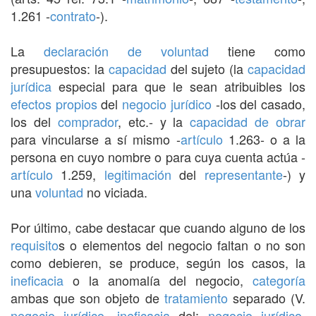
1.261 -
contrato
-).
La
declaración de voluntad
tiene como
presupuestos: la
capacidad
del sujeto (la
capacidad
jurídica
especial para que le sean atribuibles los
efectos
propios
del
negocio jurídico
-los del casado,
los del
comprador
, etc.- y la
capacidad de obrar
para vincularse a sí mismo -
artículo
1.263- o a la
persona en cuyo nombre o para cuya cuenta actúa -
artículo
1.259,
legitimación
del
representante
-) y
una
voluntad
no viciada.
Por último, cabe destacar que cuando alguno de los
requisito
s o elementos del negocio faltan o no son
como debieren, se produce, según los casos, la
ineficacia
o la anomalía del negocio,
categoría
ambas que son objeto de
tratamiento
separado (V.
negocio jurídico
,
ineficacia
del;
negocio jurídico
,