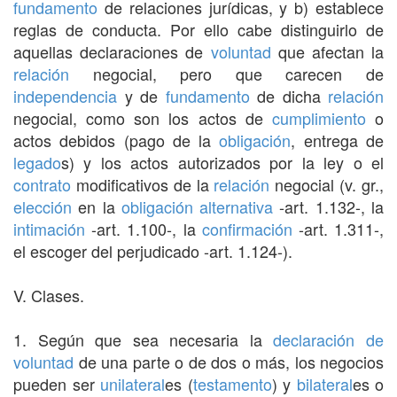
fundamento
de relaciones jurídicas, y b) establece
reglas de conducta. Por ello cabe distinguirlo de
aquellas declaraciones de
voluntad
que afectan la
relación
negocial, pero que carecen de
independencia
y de
fundamento
de dicha
relación
negocial, como son los actos de
cumplimiento
o
actos debidos (pago de la
obligación
, entrega de
legado
s) y los actos autorizados por la ley o el
contrato
modificativos de la
relación
negocial (v. gr.,
elección
en la
obligación alternativa
-art. 1.132-, la
intimación
-art. 1.100-, la
confirmación
-art. 1.311-,
el escoger del perjudicado -art. 1.124-).
V. Clases.
1. Según que sea necesaria la
declaración de
voluntad
de una parte o de dos o más, los negocios
pueden ser
unilateral
es (
testamento
) y
bilateral
es o