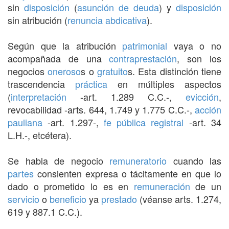
sin
disposición
(
asunción de deuda
) y
disposición
sin atribución (
renuncia abdicativa
).
Según que la atribución
patrimonial
vaya o no
acompañada de una
contraprestación
, son los
negocios
oneroso
s o
gratuito
s. Esta distinción tiene
trascendencia
práctica
en múltiples aspectos
(
interpretación
-art. 1.289 C.C.-,
evicción
,
revocabilidad -arts. 644, 1.749 y 1.775 C.C.-,
acción
pauliana
-art. 1.297-,
fe pública registral
-art. 34
L.H.-, etcétera).
Se habla de negocio
remuneratorio
cuando las
partes
consienten expresa o tácitamente en que lo
dado o prometido lo es en
remuneración
de un
servicio
o
beneficio
ya
prestado
(véanse arts. 1.274,
619 y 887.1 C.C.).