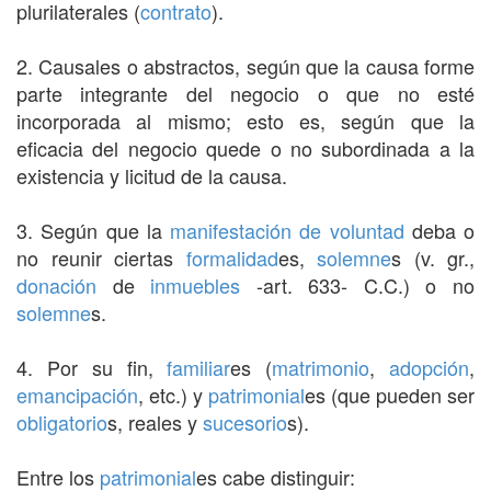
plurilaterales (
contrato
).
2. Causales o abstractos, según que la causa forme
parte integrante del negocio o que no esté
incorporada al mismo; esto es, según que la
eficacia del negocio quede o no subordinada a la
existencia y licitud de la causa.
3. Según que la
manifestación de voluntad
deba o
no reunir ciertas
formalidad
es,
solemne
s (v. gr.,
donación
de
inmuebles
-art. 633- C.C.) o no
solemne
s.
4. Por su fin,
familiar
es (
matrimonio
,
adopción
,
emancipación
, etc.) y
patrimonial
es (que pueden ser
obligatorio
s, reales y
sucesorio
s).
Entre los
patrimonial
es cabe distinguir: