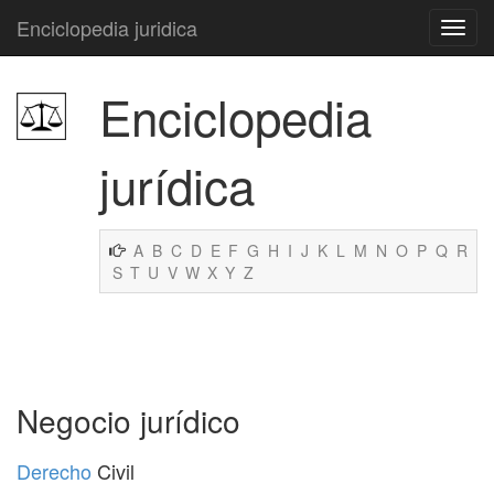
Enciclopedia juridica
Enciclopedia
jurídica
A
B
C
D
E
F
G
H
I
J
K
L
M
N
O
P
Q
R
S
T
U
V
W
X
Y
Z
Negocio jurídico
Derecho
Civil