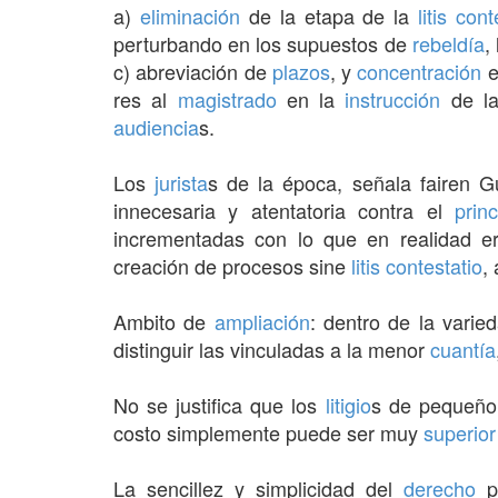
a)
eliminación
de la etapa de la
litis cont
perturbando en los supuestos de
rebeldía
,
c) abreviación de
plazos
, y
concentración
e
res al
magistrado
en la
instrucción
de la
audiencia
s.
Los
jurista
s de la época, señala fairen G
innecesaria y atentatoria contra el
princ
incrementadas con lo que en realidad 
creación de procesos sine
litis contestatio
,
Ambito de
ampliación
: dentro de la varie
distinguir las vinculadas a la menor
cuantía
No se justifica que los
litigio
s de pequeño 
costo simplemente puede ser muy
superior
La sencillez y simplicidad del
derecho
pr