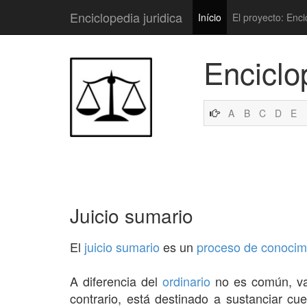
Enciclopedia juridica
Início
El proyecto: Enci
Enciclo
A
B
C
D
E
Juicio sumario
El
juicio
sumario
es un
proceso de conocim
A diferencia del
ordinario
no es común, val
contrario, está destinado a sustanciar cu