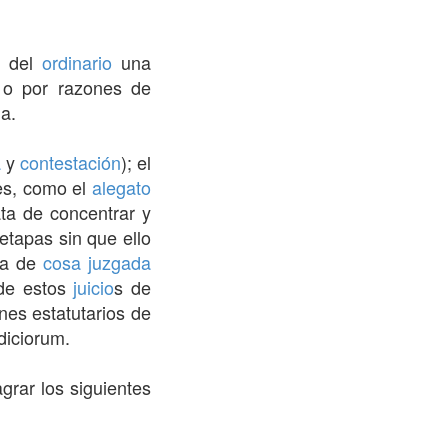
o del
ordinario
una
, o por razones de
a.
a
y
contestación
); el
les, como el
alegato
ata de concentrar y
etapas sin que ello
rza de
cosa juzgada
 de estos
juicio
s de
nes estatutarios de
diciorum.
grar los siguientes