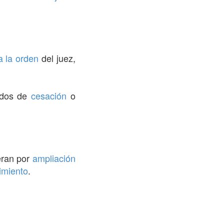
a la orden
del juez,
ados de
cesación
o
eran por
ampliación
imiento
.