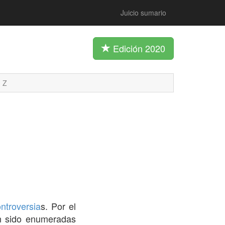
Juicio sumario
Edición 2020
Z
ntroversia
s. Por el
an sido enumeradas