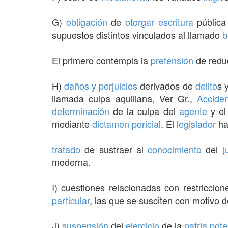
G)
obligación
de
otorgar
escritura
públic
supuestos distintos vinculados al llamado
b
El primero contempla la
pretensión
de redu
H)
daños y perjuicios
derivados de
delito
s 
llamada culpa aquiliana, Ver Gr.,
Accide
determinación
de la culpa del
agente
y el
mediante
dictamen pericial
. El
legislador
h
tratado
de sustraer al
conocimiento
del
j
moderna.
I) cuestiones relacionadas con restriccio
particular
, las que se susciten con motivo d
J)
suspensión
del
ejercicio
de la
patria pot