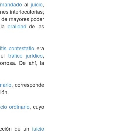
emandado
al
juicio
,
nes interlocutorias;
o
de mayores poder
 la
oralidad
de las
litis contestatio
era
del
tráfico
jurídico
,
orrosa. De ahí, la
mario
, corresponde
ión.
icio ordinario
, cuyo
ucción de un
juicio