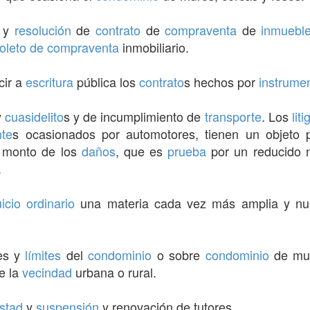
a y
resolución
de
contrato
de
compraventa
de
inmuebl
oleto de compraventa
inmobiliario.
cir a
escritura
pública los
contrato
s hechos por
instrume
y
cuasidelito
s y de incumplimiento de
transporte
. Los
liti
nte
s ocasionados por automotores, tienen un objeto p
 monto de los
daños
, que es
prueba
por un reducido
a
uicio ordinario
una materia cada vez más amplia y nu
nes y
límites
del
condominio
o sobre
condominio
de mur
e la
vecindad
urbana o rural.
estad
y
suspensión
y renovación de tutores.