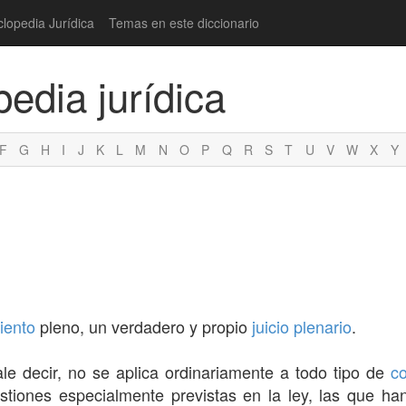
clopedia Jurídica
Temas en este diccionario
pedia jurídica
F
G
H
I
J
K
L
M
N
O
P
Q
R
S
T
U
V
W
X
Y
iento
pleno, un verdadero y propio
juicio
plenario
.
e decir, no se aplica ordinariamente a todo tipo de
co
estiones especialmente previstas en la ley, las que h