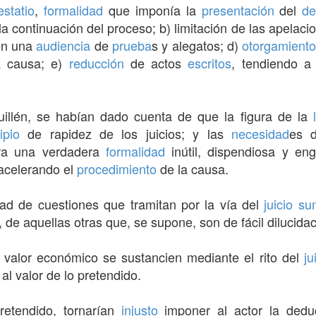
estatio
,
formalidad
que imponía la
presentación
del
d
 la continuación del proceso; b) limitación de las apelacio
n una
audiencia
de
prueba
s y alegatos; d)
otorgamient
 causa; e)
reducción
de actos
escritos
, tendiendo a
uillén, se habían dado cuenta de que la figura de la
ipio
de rapidez de los juicios; y las
necesidad
es 
era una verdadera
formalidad
inútil, dispendiosa y eng
 acelerando el
procedimiento
de la causa.
dad de cuestiones que tramitan por la vía del
juicio
su
, de aquellas otras que, se supone, son de fácil dilucidac
valor económico se sustancien mediante el rito del
ju
al valor de lo pretendido.
etendido, tornarían
injusto
imponer al actor la ded