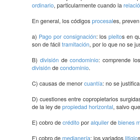
ordinario
, particularmente cuando la
relaci
En general, los códigos
procesal
es, preven
a)
Pago por consignación
: los
pleito
s en q
son de fácil
tramitación
, por lo que no se j
B)
división
de
condominio
: comprende lo
división
de
condominio
.
C) causas de menor
cuantía
: no se justific
D) cuestiones entre copropietarios surgida
de la ley de
propiedad horizontal
, salvo qu
E) cobro de
crédito
por
alquiler
de
bienes 
F) cobro de
medianería
: los variados
litigio