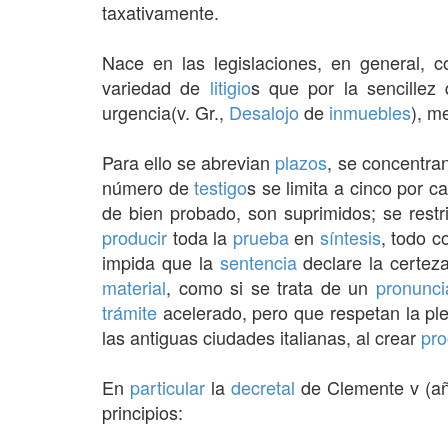
taxativamente.
Nace en las legislaciones, en general,
variedad de
litigio
s que por la sencillez 
urgencia(v. Gr.,
Desalojo
de
inmuebles
), m
Para ello se abrevian
plazos
, se concentra
número de
testigo
s se limita a cinco por 
de bien probado, son suprimidos; se restr
producir
toda la
prueba
en
síntesis
, todo c
impida que la
sentencia
declare la certez
material
, como si se trata de un
pronunci
trámite
acelerado, pero que respetan la ple
las antiguas ciudades italianas, al crear
pro
En
particular
la
decretal
de Clemente v (añ
principios: