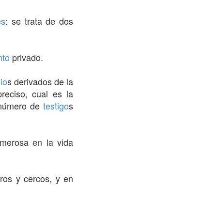
es
: se trata de dos
nto
privado.
gio
s derivados de la
reciso, cual es la
 número de
testigo
s
merosa en la vida
os y cercos, y en