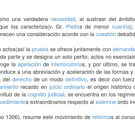
 como una verdadera
necesidad
, al sustraer del ámbit
que los caracteriza(v. Gr.
Pleito
s de menor
cuantía
)
erecen una consideración acorde con la
cuestión
debatid
n actos(así la
prueba
se ofrece juntamente con
demand
cada parte y se designa un solo perito; actos no esencia
inge la
apelación
de
interlocutoria
s, y por último, se tr
onduce a una abreviación y aceleración de las formas y 
a del
derecho
de un modo
definitivo
, es decir con fue
amiento
recaído en
juicio ordinario
el origen histórico
nitud de la
cognitio
judicial
, se encuentra en los regíme
cedimiento
s extraordinarios respecto al
solemne
ordo in
o 1306), resume este movimiento de
reforma
s al consa