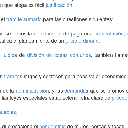
ón
que alega es fácil
justificación
.
 el
trámite
sumario
para las cuestiones siguientes:
ue se deposita en
concepto
de pago una
presentación
,
ustifica el planeamiento de un
juicio ordinario
.
s
juicio
s de
división de cosas comunes
, también llam
an
trámite
s largos y costosos para poco valor económico.
s de la
administración
, y las
demanda
s que se promovi
e las leyes especiales establecieran otra clase de
proced
muebles
.
s que ocasiona el
condominio
de muros, cercas y fosos.