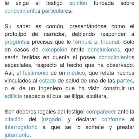
le exige al testigo
opinión
fundada sobre
conocimiento
s
particular
es.
Su saber es común, presentándose como el
prototipo de narrador, debiendo responder a
pregunta
s precisas que le
fórmula
el
tribunal
. Solo
en casos de
excepción
emite
conclusiones
, que
serán tenidas en cuenta si posee
conocimiento
s
especiales, respecto al hecho que ha observado.
Así, el
testimonio
de un
médico
, que relata hechos
vinculados al
estado
de salud de una de las
partes
,
o el de un Ingeniero que ha visto construir un
edificio
respecto al cual se litiga, etcétera.
Son deberes legales del testigo:
comparecer
ante la
citación
del
juzgado
, y declarar
conforme
al
interrogatorio
a que se lo somete y prestar
juramento
.