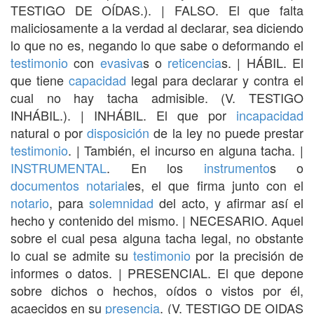
TESTIGO DE OÍDAS.). | FALSO. El que falta
maliciosamente a la verdad al declarar, sea diciendo
lo que no es, negando lo que sabe o deformando el
testimonio
con
evasiva
s o
reticencia
s. | HÁBIL. El
que tiene
capacidad
legal para declarar y contra el
cual no hay tacha admisible. (V. TESTIGO
INHÁBIL.). | INHÁBIL. El que por
incapacidad
natural o por
disposición
de la ley no puede prestar
testimonio
. | También, el incurso en alguna tacha. |
INSTRUMENTAL
. En los
instrumento
s o
documentos
notarial
es, el que firma junto con el
notario
, para
solemnidad
del acto, y afirmar así el
hecho y contenido del mismo. | NECESARIO. Aquel
sobre el cual pesa alguna tacha legal, no obstante
lo cual se admite su
testimonio
por la precisión de
informes o datos. | PRESENCIAL. El que depone
sobre dichos o hechos, oídos o vistos por él,
acaecidos en su
presencia
. (V. TESTIGO DE OIDAS