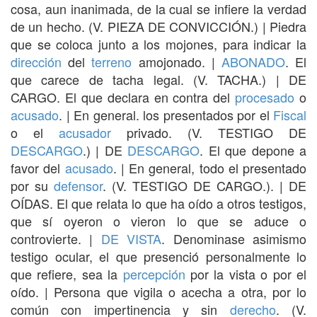
cosa, aun inanimada, de la cual se infiere la verdad
de un hecho. (V. PIEZA DE CONVICCIÓN.) | Piedra
que se coloca junto a los mojones, para indicar la
dirección
del
terreno
amojonado. |
ABONADO
. El
que carece de tacha legal. (V. TACHA.) | DE
CARGO. El que declara en contra del
procesado
o
acusado
. | En general. los presentados por el
Fiscal
o el
acusador
privado. (V. TESTIGO DE
DESCARGO
.) | DE
DESCARGO
. El que depone a
favor del
acusado
. | En general, todo el presentado
por su
defensor
. (V. TESTIGO DE CARGO.). | DE
OÍDAS. El que relata lo que ha oído a otros testigos,
que sí oyeron o vieron lo que se aduce o
controvierte. |
DE VISTA
. Denominase asimismo
testigo ocular, el que presenció personalmente lo
que refiere, sea la
percepción
por la vista o por el
oído. | Persona que vigila o acecha a otra, por lo
común con impertinencia y sin
derecho
. (V.