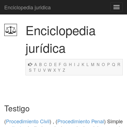
Enciclopedia juridica
Enciclopedia
jurídica
A
B
C
D
E
F
G
H
I
J
K
L
M
N
O
P
Q
R
S
T
U
V
W
X
Y
Z
Testigo
(
Procedimiento Civil
) , (
Procedimiento Penal
) Simple