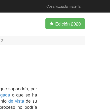
Cosa juzgada material
Edición 2020
Z
 que supondría, por
zgada
o que se ha
punto
de vista
de su
proceso no podría