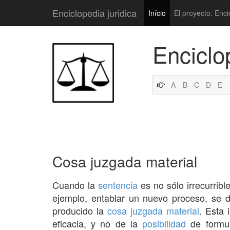
Enciclopedia juridica
Início
El proyecto: Enci
Enciclo
A
B
C
D
E
Cosa juzgada material
Cuando la
sentencia
es no sólo irrecurribl
ejemplo, entablar un nuevo proceso, se 
producido la
cosa juzgada
material
. Esta 
eficacia, y no de la
posibilidad
de formul