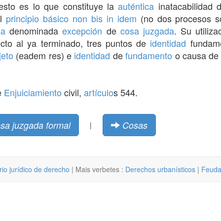
 esto es lo que constituye la
auténtica
inatacabilidad 
el
principio
básico
non bis in idem
(no dos procesos so
sa
denominada
excepción
de
cosa juzgada
. Su utiliz
cto al ya terminado, tres puntos de
identidad
fundame
jeto
(eadem res) e
identidad
de
fundamento
o causa d
e
Enjuiciamiento
civil,
artículo
s 544.
sa juzgada formal
Cosas
|
rio jurídico de derecho
| Mais verbetes :
Derechos urbanísticos
|
Feuda