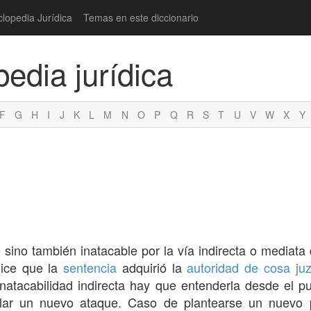
clopedia Jurídica
Temas en este diccionario
pedia jurídica
F
G
H
I
J
K
L
M
N
O
P
Q
R
S
T
U
V
W
X
Y
e sino también inatacable por la vía indirecta o mediata
dice que la
sentencia
adquirió la
autoridad de cosa ju
inatacabilidad indirecta hay que entenderla desde el 
ar un nuevo ataque. Caso de plantearse un nuevo 