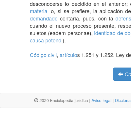
desconocerse lo decidido en el anterior;
material
o, si se prefiere, la aplicación d
demandado
contaría, pues, con la
defen
cuando el nuevo proceso presente, respe
sujetos (eadem personae),
identidad de ob
causa petendi
).
Código civil
,
artículo
s 1.251 y 1.252. Ley d
Co
2020 Enciclopedia jurídica |
Aviso legal
|
Dicciona