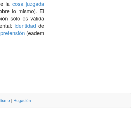
de la
cosa juzgada
bre lo mismo). El
ación sólo es válida
ntal:
identidad
de
e
pretensión
(eadem
lismo
|
Rogación