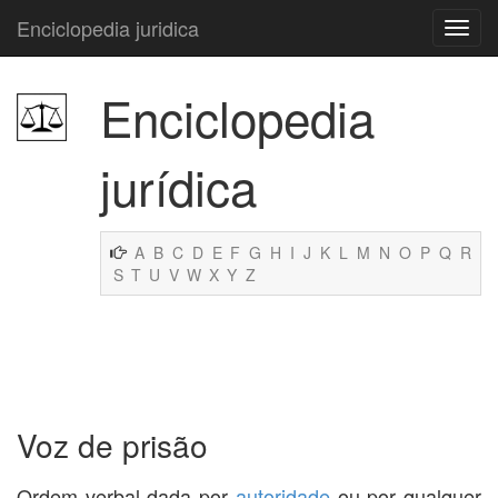
Enciclopedia juridica
Enciclopedia
jurídica
A
B
C
D
E
F
G
H
I
J
K
L
M
N
O
P
Q
R
S
T
U
V
W
X
Y
Z
Voz de prisão
Ordem verbal dada por
autoridade
ou por qualquer