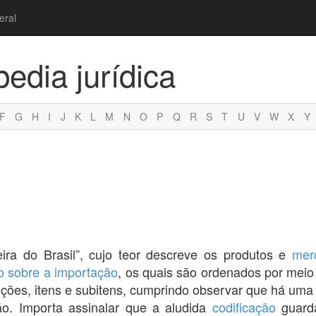
eral
pedia jurídica
F
G
H
I
J
K
L
M
N
O
P
Q
R
S
T
U
V
W
X
Y
ira do Brasil”, cujo teor descreve os produtos e
mer
o sobre a importação
, os quais são ordenados por meio 
ições, itens e subitens, cumprindo observar que há um
ão. Importa assinalar que a aludida
codificação
guard