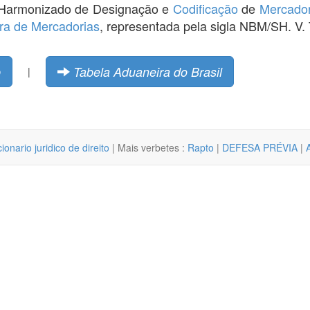
a Harmonizado de Designação e
Codificação
de
Mercador
ira de Mercadorias
, representada pela sigla NBM/SH. V. 
p
Tabela Aduaneira do Brasil
|
cionario juridico de direito
| Mais verbetes :
Rapto
|
DEFESA PRÉVIA
|