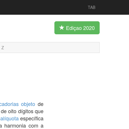
TAB
Ediçao 2020
Z
cadorias
objeto
de
de oito dígitos que
a
alíquota
específica
a harmonia com a