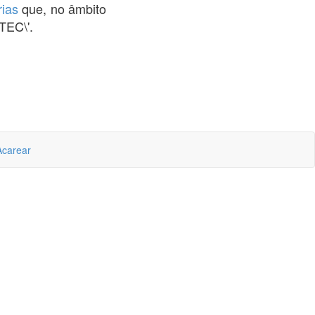
ias
que, no âmbito
TEC\'.
Acarear