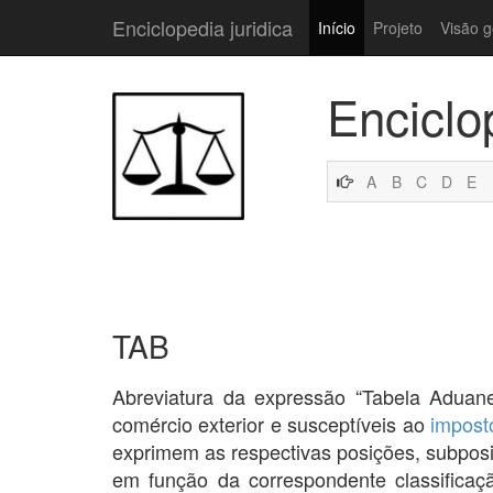
Enciclopedia juridica
Início
Projeto
Visão g
Enciclo
A
B
C
D
E
TAB
Abreviatura da expressão “Tabela Aduane
comércio exterior e susceptíveis ao
impost
exprimem as respectivas posições, subpos
em função da correspondente classificaç