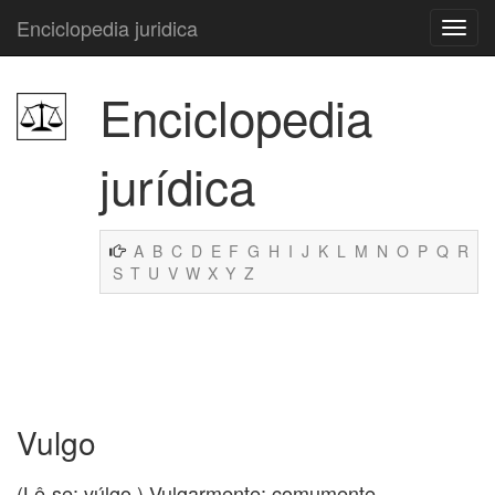
Enciclopedia juridica
Enciclopedia
jurídica
A
B
C
D
E
F
G
H
I
J
K
L
M
N
O
P
Q
R
S
T
U
V
W
X
Y
Z
Vulgo
(Lê-se: vúlgo.) Vulgarmente; comumente.