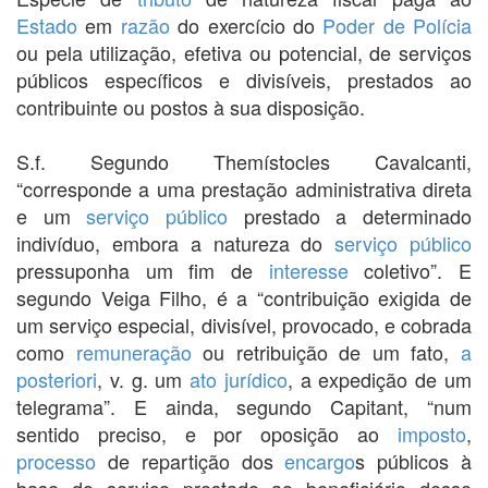
Estado
em
razão
do exercício do
Poder de Polícia
ou pela utilização, efetiva ou potencial, de serviços
públicos específicos e divisíveis, prestados ao
contribuinte ou postos à sua disposição.
S.f. Segundo Themístocles Cavalcanti,
“corresponde a uma prestação administrativa direta
e um
serviço público
prestado a determinado
indivíduo, embora a natureza do
serviço público
pressuponha um fim de
interesse
coletivo”. E
segundo Veiga Filho, é a “contribuição exigida de
um serviço especial, divisível, provocado, e cobrada
como
remuneração
ou retribuição de um fato,
a
posteriori
, v. g. um
ato jurídico
, a expedição de um
telegrama”. E ainda, segundo Capitant, “num
sentido preciso, e por oposição ao
imposto
,
processo
de repartição dos
encargo
s públicos à
base do serviço prestado ao beneficiário desse