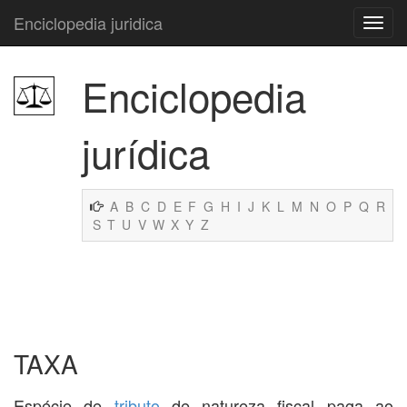
Enciclopedia juridica
Enciclopedia
jurídica
A
B
C
D
E
F
G
H
I
J
K
L
M
N
O
P
Q
R
S
T
U
V
W
X
Y
Z
TAXA
Espécie de
tributo
de natureza fiscal paga ao