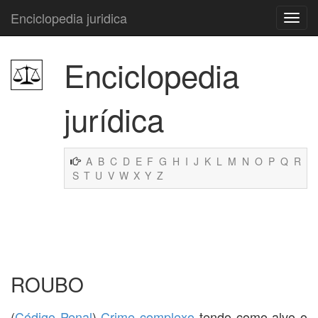
Enciclopedia juridica
Enciclopedia
jurídica
A
B
C
D
E
F
G
H
I
J
K
L
M
N
O
P
Q
R
S
T
U
V
W
X
Y
Z
ROUBO
(
Código Penal
)
Crime complexo
tendo como alvo o