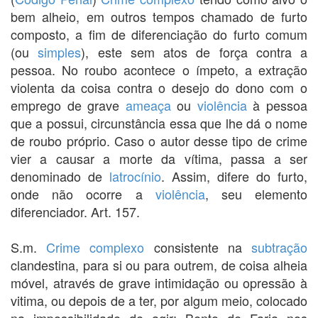
bem alheio, em outros tempos chamado de furto
composto, a fim de diferenciação do furto comum
(ou
simples
), este sem atos de força contra a
pessoa. No roubo acontece o ímpeto, a extração
violenta da coisa contra o desejo do dono com o
emprego de grave
ameaça
ou
violência
à pessoa
que a possui, circunstância essa que lhe dá o nome
de roubo próprio. Caso o autor desse tipo de crime
vier a causar a morte da vítima, passa a ser
denominado de
latrocínio
. Assim, difere do furto,
onde não ocorre a
violência
, seu elemento
diferenciador. Art. 157.
S.m.
Crime complexo
consistente na
subtração
clandestina, para si ou para outrem, de coisa alheia
móvel, através de grave intimidação ou opressão à
vitima, ou depois de a ter, por algum meio, colocado
na impossibilidade de agir; Bento de Faria nos