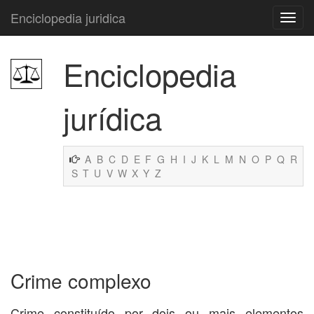
Enciclopedia juridica
Enciclopedia
jurídica
A
B
C
D
E
F
G
H
I
J
K
L
M
N
O
P
Q
R
S
T
U
V
W
X
Y
Z
Crime complexo
Crime constituído por dois ou mais elementos