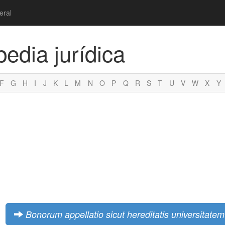
eral
pedia jurídica
F
G
H
I
J
K
L
M
N
O
P
Q
R
S
T
U
V
W
X
Y
Bonorum appellatio sicut hereditatis universitatem
|