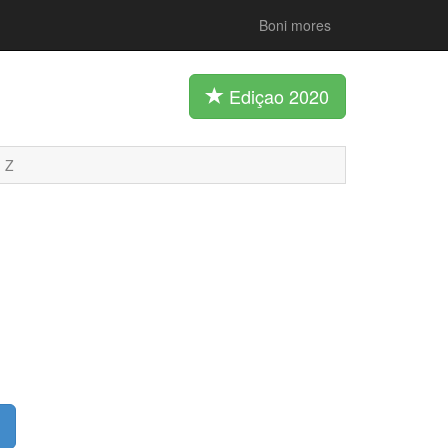
Boni mores
Ediçao 2020
Z