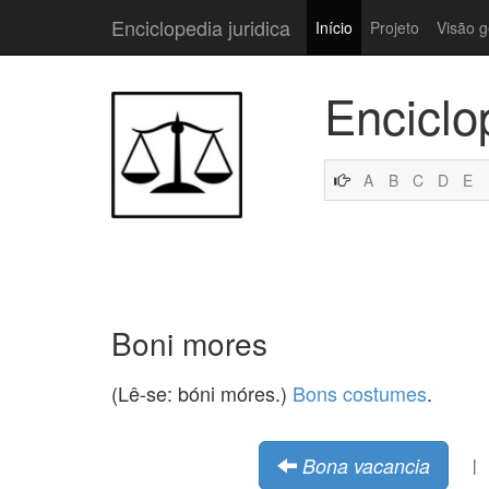
Enciclopedia juridica
Início
Projeto
Visão g
Enciclo
A
B
C
D
E
Boni mores
(Lê-se: bóni móres.)
Bons costumes
.
Bona vacancia