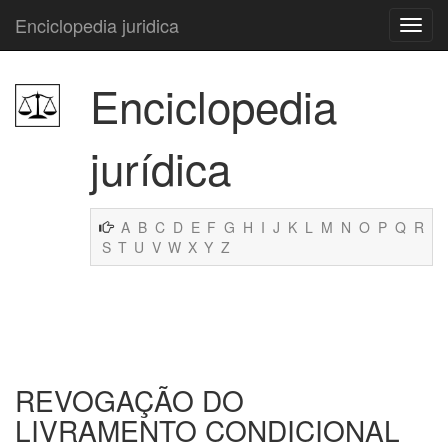
Enciclopedia juridica
Enciclopedia
jurídica
A
B
C
D
E
F
G
H
I
J
K
L
M
N
O
P
Q
R
S
T
U
V
W
X
Y
Z
REVOGAÇÃO DO
LIVRAMENTO CONDICIONAL