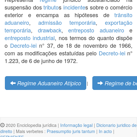
suspensão dos
tributo
s
incidente
s sobre o comércio
exterior e encampa as hipóteses de
trânsito
aduaneiro
,
admissão temporária
,
exportação
temporária
,
drawback
,
entreposto aduaneiro
e
entreposto industrial
, nos termos do quanto dispõe
o
Decreto-lei
n° 37, de 18 de novembro de 1966,
com as modificações estatuídas pelo
Decreto-lei
n°
1.223, de 6 de junho de 1972.
Regime Aduaneiro Atípico
Regime de b
|
2020 Enciclopedia jurídica |
Informação legal
|
Dicionario juridico de
direito
| Mais verbetes :
Praesumptio juris tantum
|
In acto
|