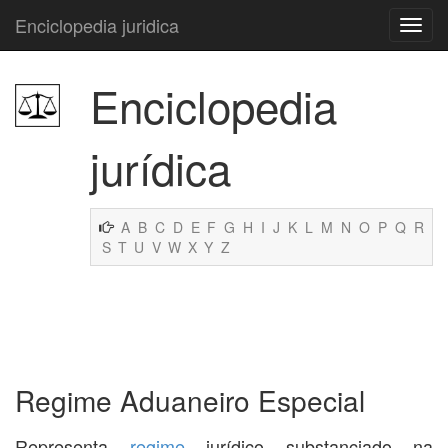
Enciclopedia juridica
Enciclopedia
jurídica
A
B
C
D
E
F
G
H
I
J
K
L
M
N
O
P
Q
R
S
T
U
V
W
X
Y
Z
Regime Aduaneiro Especial
Representa
regime
jurídico substanciado na