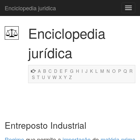
Enciclopedia juridica
Enciclopedia
jurídica
A
B
C
D
E
F
G
H
I
J
K
L
M
N
O
P
Q
R
S
T
U
V
W
X
Y
Z
Entreposto Industrial
Regime
que permite a
importação
de
matéria-prima