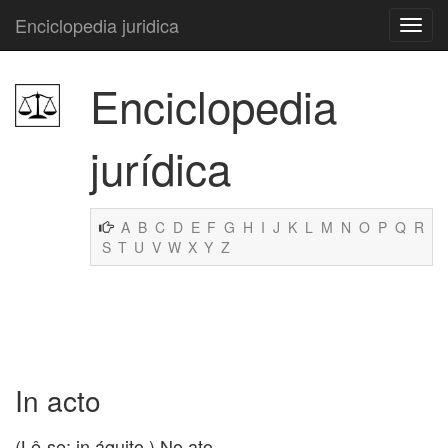
Enciclopedia juridica
Enciclopedia
jurídica
A
B
C
D
E
F
G
H
I
J
K
L
M
N
O
P
Q
R
S
T
U
V
W
X
Y
Z
In acto
(Lê-se: in áquito.) No ato.