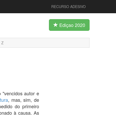
RECURSO ADESIVO
Ediçao 2020
Z
o "vencidos autor e
atura
, mas, sim, de
edido do primeiro
cionado à causa. As