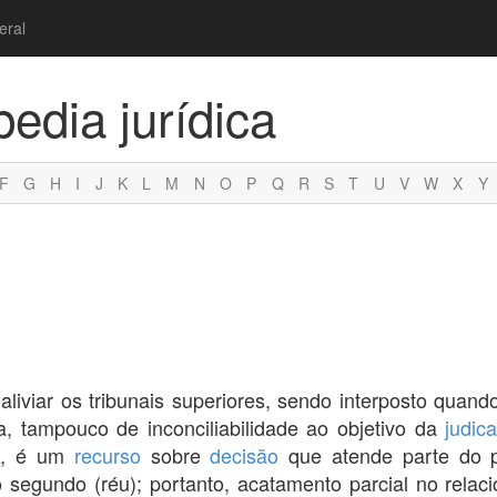
eral
pedia jurídica
F
G
H
I
J
K
L
M
N
O
P
Q
R
S
T
U
V
W
X
Y
aliviar os tribunais superiores, sendo interposto quand
a, tampouco de inconciliabilidade ao objetivo da
judic
se, é um
recurso
sobre
decisão
que atende parte do p
o segundo (réu); portanto, acatamento parcial no rela