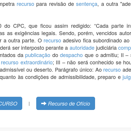
impetra
recurso
para revisão de
sentença
, a outra "ad
0 do CPC, que ficou assim redigido: “Cada parte i
s as exigências legais. Sendo, porém, vencidos auto
ir a outra parte. O
recurso
adesivo fica subordinado a
oderá ser interposto perante a
autoridade
judiciária
comp
contados da
publicação
do
despacho
que o admitiu; II –
o
recurso extraordinário
; III – não será conhecido se ho
inadmissível ou deserto. Parágrafo único: Ao
recurso
ade
quanto às condições de admissibilidade, preparo e
jul
CURSO
Recurso de Ofício
|