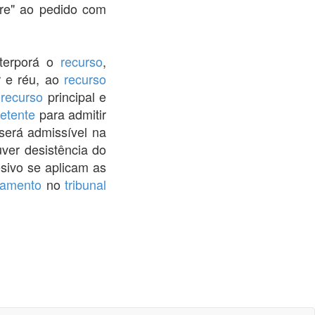
ere" ao pedido com
nterporá o
recurso
,
r e réu, ao
recurso
o
recurso
principal e
etente
para admitir
 será admissível na
uver desistência do
sivo se aplicam as
gamento
no
tribunal