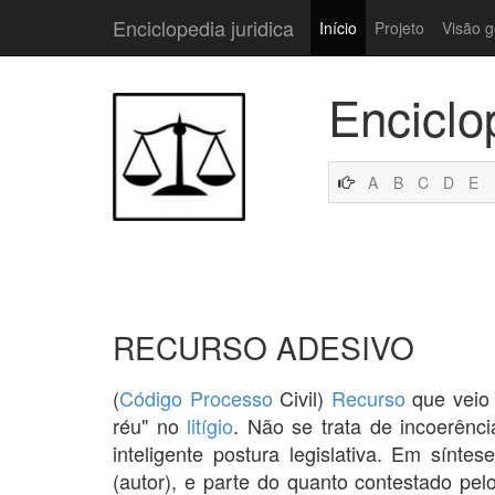
Enciclopedia juridica
Início
Projeto
Visão g
Enciclo
A
B
C
D
E
RECURSO ADESIVO
(
Código
Processo
Civil)
Recurso
que veio 
réu" no
litígio
. Não se trata de incoerênci
inteligente postura legislativa. Em sínte
(autor), e parte do quanto contestado pel