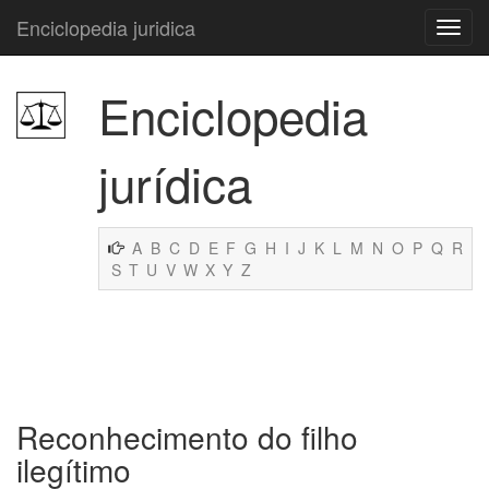
Enciclopedia juridica
Enciclopedia
jurídica
A
B
C
D
E
F
G
H
I
J
K
L
M
N
O
P
Q
R
S
T
U
V
W
X
Y
Z
Reconhecimento do filho
ilegítimo