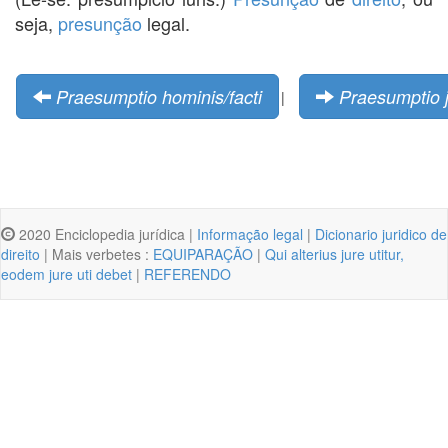
seja,
presunção
legal.
Praesumptio hominis/facti
Praesumptio j
|
2020 Enciclopedia jurídica |
Informação legal
|
Dicionario juridico de
direito
| Mais verbetes :
EQUIPARAÇÃO
|
Qui alterius jure utitur,
eodem jure uti debet
|
REFERENDO