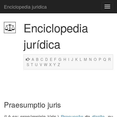
Enciclopedia juridica
Enciclopedia
jurídica
A
B
C
D
E
F
G
H
I
J
K
L
M
N
O
P
Q
R
S
T
U
V
W
X
Y
Z
Praesumptio juris
(Lê-se: presúmpicio iúris.)
Presunção
de
direito
, ou