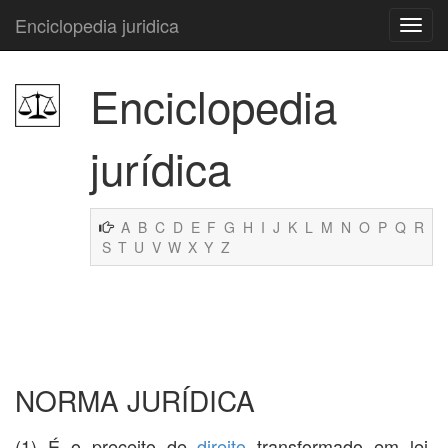
Enciclopedia juridica
Enciclopedia
jurídica
A
B
C
D
E
F
G
H
I
J
K
L
M
N
O
P
Q
R
S
T
U
V
W
X
Y
Z
NORMA JURÍDICA
(1) É o preceito de
direito
transformado em lei,