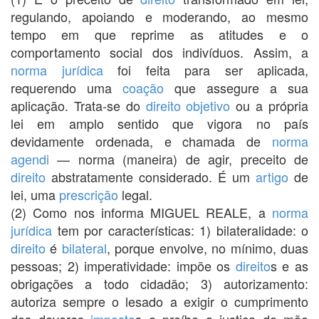
regulando, apoiando e moderando, ao mesmo
tempo em que reprime as atitudes e o
comportamento social dos indivíduos. Assim, a
norma jurídica
foi feita para ser aplicada,
requerendo uma
coação
que assegure a sua
aplicação. Trata-se do
direito objetivo
ou a própria
lei em amplo sentido que vigora no país
devidamente ordenada, e chamada de
norma
agendi
— norma (maneira) de agir, preceito de
direito
abstratamente considerado. É um
artigo
de
lei, uma
prescrição
legal.
(2) Como nos informa MIGUEL REALE, a
norma
jurídica
tem por características: 1) bilateralidade: o
direito
é
bilateral
, porque envolve, no mínimo, duas
pessoas; 2) imperatividade: impõe os
direito
s e as
obrigações a todo cidadão; 3) autorizamento:
autoriza sempre o lesado a exigir o cumprimento
dos deveres
imposto
s e proíbe a justiça de mão