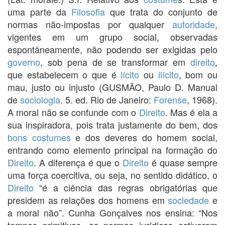
uma parte da
Filosofia
que trata do conjunto de
normas não-impostas por qualquer
autoridade
,
vigentes em um grupo social, observadas
espontâneamente, não podendo ser exigidas pelo
governo
, sob pena de se transformar em
direito
,
que estabelecem o que é
lícito
ou
ilícito
, bom ou
mau, justo ou injusto (GUSMÃO, Paulo D. Manual
de
sociologia
. 5. ed. Rio de Janeiro:
Forense
, 1968).
A moral não se confunde com o
Direito
. Mas é ela a
sua inspiradora, pois trata justamente do bem, dos
bons costumes
e dos deveres do homem social,
entrando como elemento principal na formação do
Direito
. A diferença é que o
Direito
é quase sempre
uma força coercitiva, ou seja, no sentido didático, o
Direito
“é a ciência das regras obrigatórias que
presidem as relações dos homens em
sociedade
e
a moral não”. Cunha Gonçalves nos ensina: “Nos
tempos primitivos, as normas jurídicas estiveram