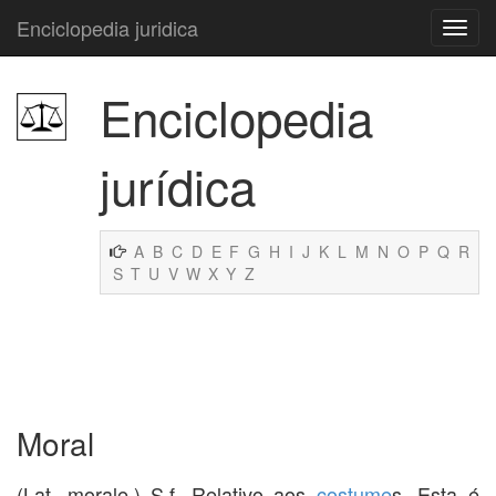
Enciclopedia juridica
Enciclopedia
jurídica
A
B
C
D
E
F
G
H
I
J
K
L
M
N
O
P
Q
R
S
T
U
V
W
X
Y
Z
Moral
(Lat. morale.) S.f. Relativo aos
costume
s. Esta é