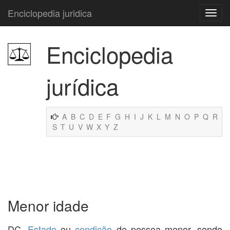
Enciclopedia juridica
Enciclopedia
jurídica
A
B
C
D
E
F
G
H
I
J
K
L
M
N
O
P
Q
R
S
T
U
V
W
X
Y
Z
Menor idade
DC.
Estado
ou
condição
de pessoa menor, sendo