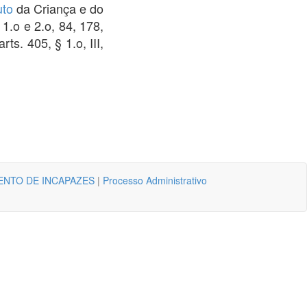
uto
da Criança e do
 1.o e 2.o, 84, 178,
rts. 405, § 1.o, III,
NTO DE INCAPAZES
|
Processo Administrativo