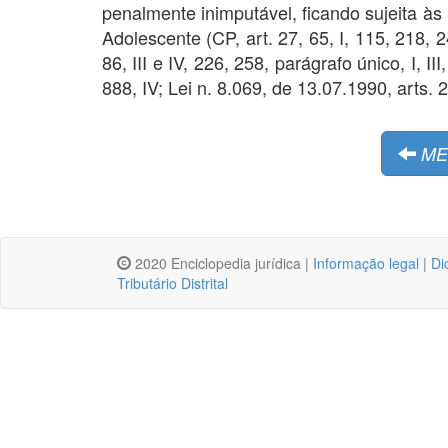
penalmente inimputável, ficando sujeita à
Adolescente (CP, art. 27, 65, I, 115, 218, 24
86, III e IV, 226, 258, parágrafo único, I, II
888, IV; Lei n. 8.069, de 13.07.1990, arts. 2
ME
2020 Enciclopedia jurídica |
Informação legal
|
Di
Tributário Distrital