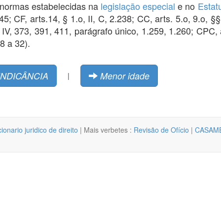
s normas estabelecidas na
legislação especial
e no
Estat
5; CF, arts.14, § 1.o, II, C, 2.238; CC, arts. 5.o, 9.o, §§
I, IV, 373, 391, 411, parágrafo único, 1.259, 1.260; CPC, a
8 a 32).
NDICÂNCIA
Menor idade
|
cionario juridico de direito
| Mais verbetes :
Revisão de Ofício
|
CASAME