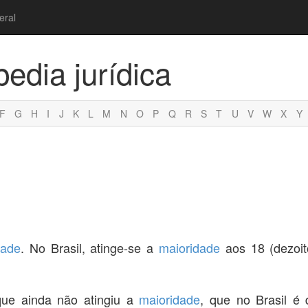
eral
pedia jurídica
F
G
H
I
J
K
L
M
N
O
P
Q
R
S
T
U
V
W
X
Y
dade
. No Brasil, atinge-se a
maioridade
aos 18 (dezoit
que ainda não atingiu a
maioridade
, que no Brasil é