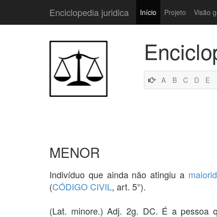
Enciclopedia juridica
Início
Projeto
Visão g
Enciclo
A
B
C
D
E
MENOR
Indivíduo que ainda não atingiu a
maiori
(
CÓDIGO CIVIL
, art. 5°).
(Lat. minore.) Adj. 2g. DC. É a pessoa 