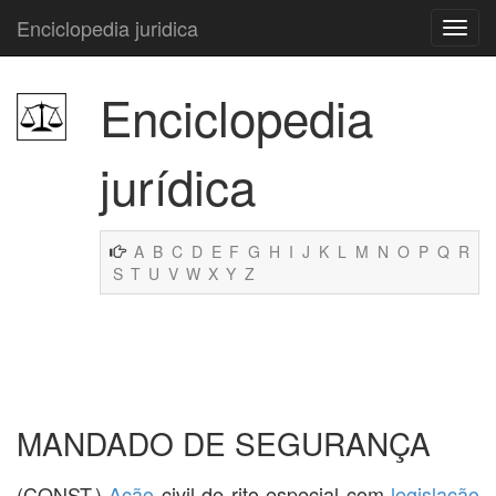
Enciclopedia juridica
Enciclopedia
jurídica
A
B
C
D
E
F
G
H
I
J
K
L
M
N
O
P
Q
R
S
T
U
V
W
X
Y
Z
MANDADO DE SEGURANÇA
(CONST.)
Ação
civil de rito especial com
legislação