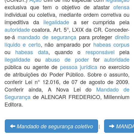
exclusiva que tem o objetivo de afastar
ofensa
individual ou coletiva, mediante ordem corretiva ou
impeditiva da
ilegalidade
a ser cumprida pela
autoridade
coatora. Art. 5°, LXIX da CR. Conceder-
se-á
mandado de segurança
para proteger
direito
líquido e certo
, não amparado por
habeas corpus
ou
habeas data
, quando o
responsável
pela
ilegalidade
ou
abuso de poder
for
autoridade
pública ou agente de
pessoa jurídica
no exercício
de atribuições do Poder Público. Sobre o assunto,
conferir Lei n° 12.016, de 07 de agosto de 2009.
Conferir ainda, A Nova Lei do
Mandado de
Segurança
de ALENCAR FREDERICO, Millennium
Editora.
Mandado de segurança coletivo
MANDA
|