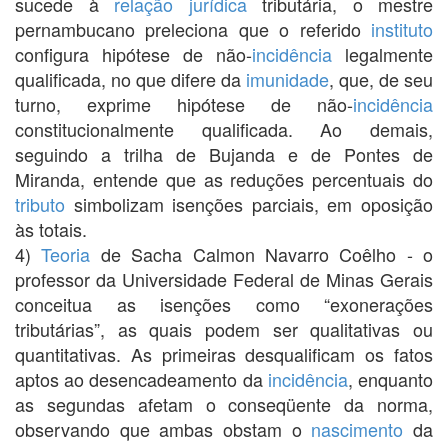
sucede à
relação jurídica
tributária, o mestre
pernambucano preleciona que o referido
instituto
configura hipótese de não-
incidência
legalmente
qualificada, no que difere da
imunidade
, que, de seu
turno, exprime hipótese de não-
incidência
constitucionalmente qualificada. Ao demais,
seguindo a trilha de Bujanda e de Pontes de
Miranda, entende que as reduções percentuais do
tributo
simbolizam isenções parciais, em oposição
às totais.
4)
Teoria
de Sacha Calmon Navarro Coêlho - o
professor da Universidade Federal de Minas Gerais
conceitua as isenções como “exonerações
tributárias”, as quais podem ser qualitativas ou
quantitativas. As primeiras desqualificam os fatos
aptos ao desencadeamento da
incidência
, enquanto
as segundas afetam o conseqüente da norma,
observando que ambas obstam o
nascimento
da