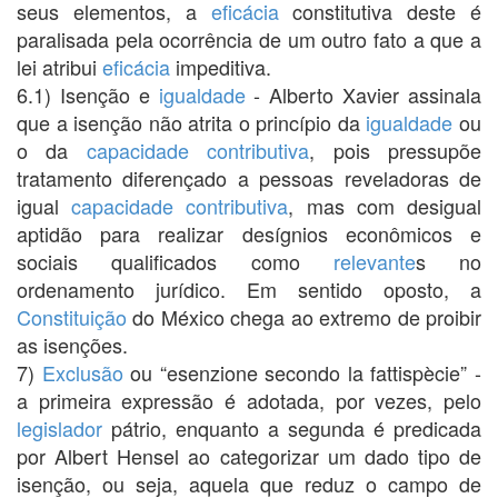
seus elementos, a
eficácia
constitutiva deste é
paralisada pela ocorrência de um outro fato a que a
lei atribui
eficácia
impeditiva.
6.1) Isenção e
igualdade
- Alberto Xavier assinala
que a isenção não atrita o princípio da
igualdade
ou
o da
capacidade contributiva
, pois pressupõe
tratamento diferençado a pessoas reveladoras de
igual
capacidade contributiva
, mas com desigual
aptidão para realizar desígnios econômicos e
sociais qualificados como
relevante
s no
ordenamento jurídico. Em sentido oposto, a
Constituição
do México chega ao extremo de proibir
as isenções.
7)
Exclusão
ou “esenzione secondo la fattispècie” -
a primeira expressão é adotada, por vezes, pelo
legislador
pátrio, enquanto a segunda é predicada
por Albert Hensel ao categorizar um dado tipo de
isenção, ou seja, aquela que reduz o campo de