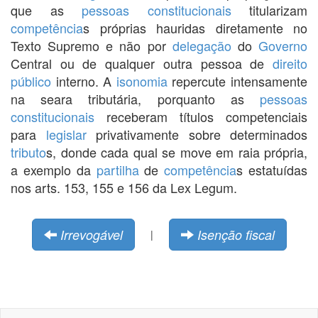
que as
pessoas constitucionais
titularizam
competência
s próprias hauridas diretamente no
Texto Supremo e não por
delegação
do
Governo
Central ou de qualquer outra pessoa de
direito
público
interno. A
isonomia
repercute intensamente
na seara tributária, porquanto as
pessoas
constitucionais
receberam títulos competenciais
para
legislar
privativamente sobre determinados
tributo
s, donde cada qual se move em raia própria,
a exemplo da
partilha
de
competência
s estatuídas
nos arts. 153, 155 e 156 da Lex Legum.
Irrevogável
Isenção fiscal
|