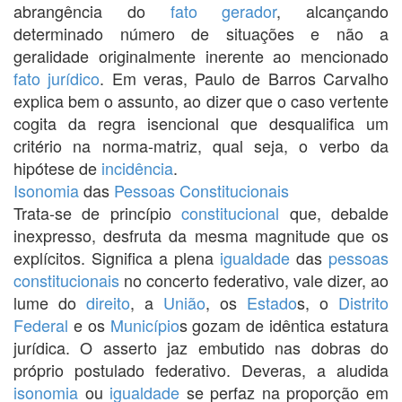
abrangência do
fato gerador
, alcançando
determinado número de situações e não a
geralidade originalmente inerente ao mencionado
fato jurídico
. Em veras, Paulo de Barros Carvalho
explica bem o assunto, ao dizer que o caso vertente
cogita da regra isencional que desqualifica um
critério na norma-matriz, qual seja, o verbo da
hipótese de
incidência
.
Isonomia
das
Pessoas Constitucionais
Trata-se de princípio
constitucional
que, debalde
inexpresso, desfruta da mesma magnitude que os
explícitos. Significa a plena
igualdade
das
pessoas
constitucionais
no concerto federativo, vale dizer, ao
lume do
direito
, a
União
, os
Estado
s, o
Distrito
Federal
e os
Município
s gozam de idêntica estatura
jurídica. O asserto jaz embutido nas dobras do
próprio postulado federativo. Deveras, a aludida
isonomia
ou
igualdade
se perfaz na proporção em