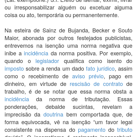
ou irresponsabilizar alguém ou excetuar alguma
coisa ou ato, temporária ou permanentemente.
Na esteira de Sainz de Bujanda, Becker e Souto
Maior, abonada por outros festejados publicistas,
entrevemos na isenção uma norma negativa que
inibe a
incidência
da norma positiva. Por exemplo,
quando o
legislador
qualifica como isento do
imposto
sobre a renda um dado
fato jurídico
, assim
como o recebimento de
aviso prévio
, pago em
dinheiro, em virtude de
rescisão de contrato
de
trabalho, é de se notar que essa norma obsta a
incidência
da norma de tributação. Essas
ponderações, debalde sucintas, revelam a
imprecisão da
doutrina
bem comportada que, de
forma equivocada, vê na isenção “um favor legal
consistente na dispensa do
pagamento
do
tributo
devido”. O incorretismo é realmente inconcebível,