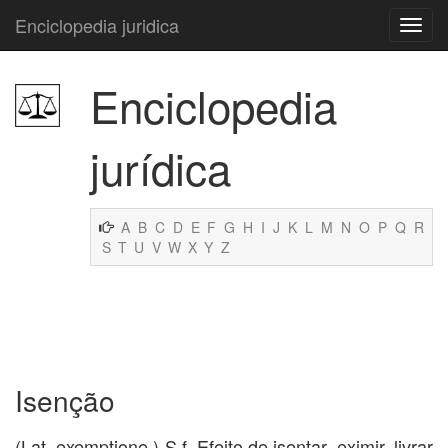
Enciclopedia juridica
Enciclopedia
jurídica
A
B
C
D
E
F
G
H
I
J
K
L
M
N
O
P
Q
R
S
T
U
V
W
X
Y
Z
Isenção
(Lat. exemptione.) S.f. Efeito de isentar, eximir, livrar