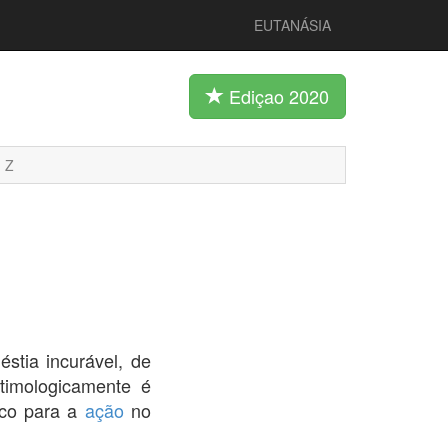
EUTANÁSIA
Ediçao 2020
Z
stia incurável, de
timologicamente é
ico para a
ação
no