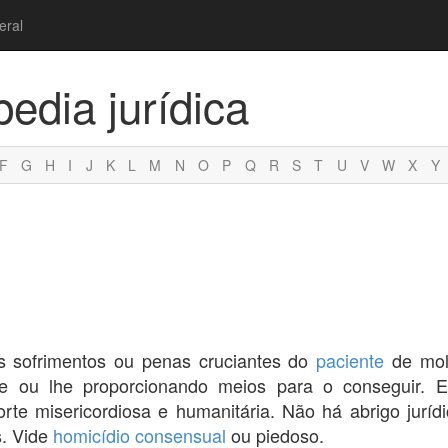
eral
pedia jurídica
F
G
H
I
J
K
L
M
N
O
P
Q
R
S
T
U
V
W
X
Y
s sofrimentos ou penas cruciantes do
paciente
de molé
rte ou lhe proporcionando meios para o conseguir. E
te misericordiosa e humanitária. Não há abrigo juríd
s. Vide
homicídio consensual
ou piedoso.