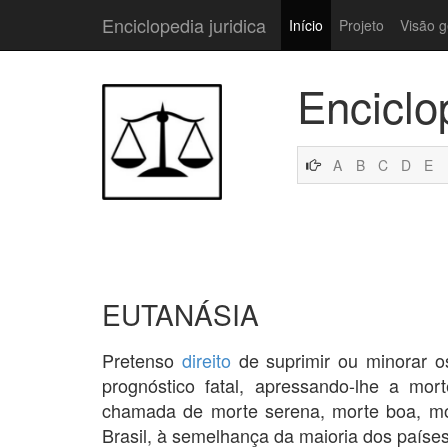
Enciclopedia juridica
Início
Projeto
Visão g
Enciclo
A
B
C
D
E
EUTANÁSIA
Pretenso
direito
de suprimir ou minorar o
prognóstico fatal, apressando-lhe a mo
chamada de morte serena, morte boa, mor
Brasil, à semelhança da maioria dos paíse