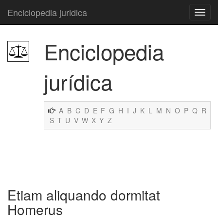
Enciclopedia juridica
Enciclopedia
jurídica
A
B
C
D
E
F
G
H
I
J
K
L
M
N
O
P
Q
R
S
T
U
V
W
X
Y
Z
Etiam aliquando dormitat
Homerus