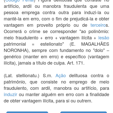
artifício, ardil ou manobra fraudulenta que uma
pessoa emprega contra outra para induzi-la ou
mantê-la em erro, com o fim de prejudicá-la e obter
vantagem em proveito próprio ou de
terceiro
s.
Ocorrerá o crime se corresponder "ao polinômio:
meio fraudulento + erro + vantagem ilícita +
lesão
patrimonial = estelionato" (E. MAGALHÃES
NORONHA), sempre com fundamento no "dolo" –
genérico (manter em erro) e específico (vantagem
ilícita), jamais a título de culpa. Art. 171.
(Lat. stellionatu.) S.m.
Ação
delituosa contra o
patrimônio, que consiste no emprego de meio
fraudulento, com ardil, manobra ou artifício, para
induzir
ou manter alguém em erro com a finalidade
de obter vantagem ilícita, para si ou outrem.