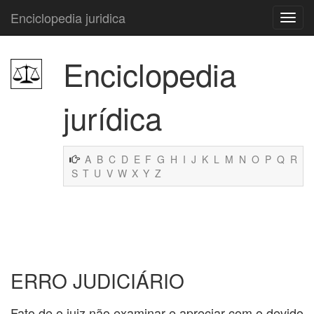
Enciclopedia juridica
Enciclopedia
jurídica
A
B
C
D
E
F
G
H
I
J
K
L
M
N
O
P
Q
R
S
T
U
V
W
X
Y
Z
ERRO JUDICIÁRIO
Fato de o juiz não examinar e apreciar com o devido