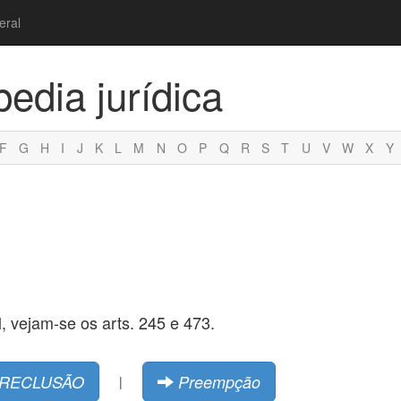
eral
pedia jurídica
F
G
H
I
J
K
L
M
N
O
P
Q
R
S
T
U
V
W
X
Y
l, vejam-se os arts. 245 e 473.
RECLUSÃO
Preempção
|