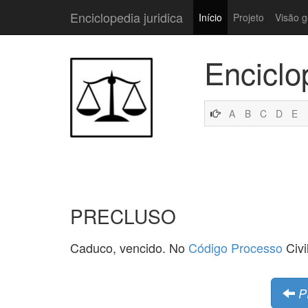
Enciclopedia juridica
Início
Projeto
Visão g
Enciclo
A
B
C
D
E
PRECLUSO
Caduco, vencido. No
Código
Processo
Civi
P