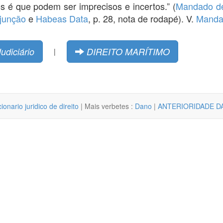
os é que podem ser imprecisos e incertos.” (
Mandado d
junção
e
Habeas Data
, p. 28, nota de rodapé). V.
Manda
Judiciário
DIREITO MARÍTIMO
|
cionario juridico de direito
| Mais verbetes :
Dano
|
ANTERIORIDADE DA