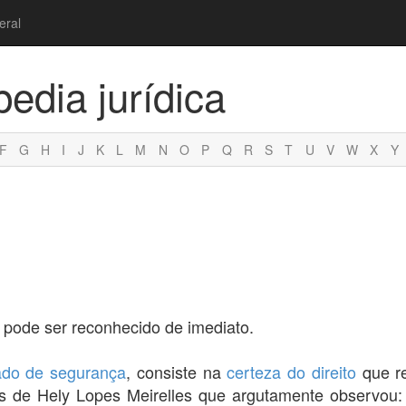
eral
pedia jurídica
F
G
H
I
J
K
L
M
N
O
P
Q
R
S
T
U
V
W
X
Y
 pode ser reconhecido de imediato.
do de segurança
, consiste na
certeza do direito
que re
ções de Hely Lopes Meirelles que argutamente observou