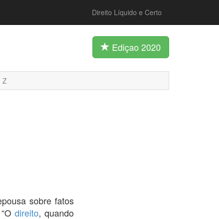
Direito Líquido e Certo
Ediçao 2020
Z
pousa sobre fatos
: “O
direito
, quando