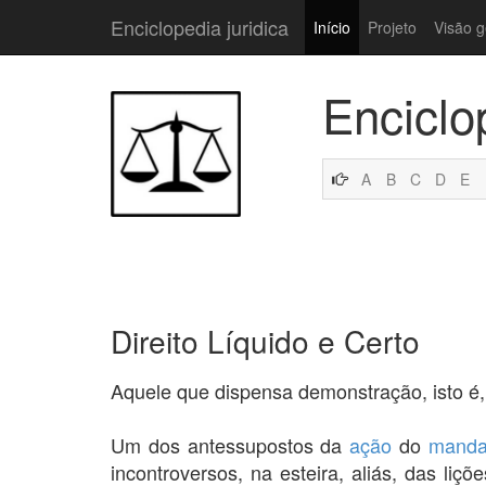
Enciclopedia juridica
Início
Projeto
Visão g
Enciclo
A
B
C
D
E
Direito Líquido e Certo
Aquele que dispensa demonstração, isto é,
Um dos antessupostos da
ação
do
manda
incontroversos, na esteira, aliás, das li