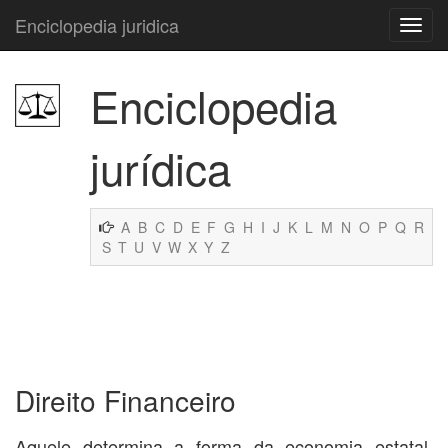
Enciclopedia juridica
Enciclopedia
jurídica
A
B
C
D
E
F
G
H
I
J
K
L
M
N
O
P
Q
R
S
T
U
V
W
X
Y
Z
Direito Financeiro
Aquele determina a forma da economia estatal,