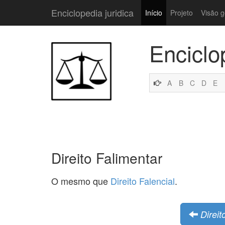
Enciclopedia juridica
Início
Projeto
Visão g
Enciclo
A
B
C
D
E
Direito Falimentar
O mesmo que
Direito Falencial
.
Direit