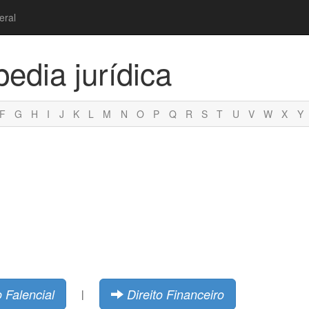
eral
pedia jurídica
F
G
H
I
J
K
L
M
N
O
P
Q
R
S
T
U
V
W
X
Y
o Falencial
Direito Financeiro
|