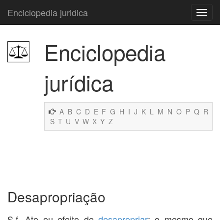
Enciclopedia juridica
Enciclopedia
jurídica
A
B
C
D
E
F
G
H
I
J
K
L
M
N
O
P
Q
R
S
T
U
V
W
X
Y
Z
Desapropriação
S.f. Ato ou efeito de
desapropriar
; o mesmo que