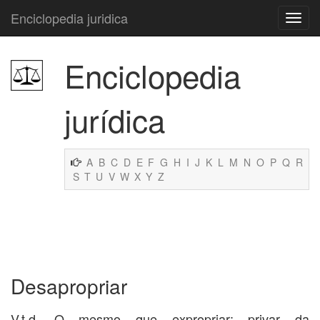
Enciclopedia juridica
Enciclopedia
jurídica
A
B
C
D
E
F
G
H
I
J
K
L
M
N
O
P
Q
R
S
T
U
V
W
X
Y
Z
Desapropriar
V.t.d. O mesmo que expropriar; privar da