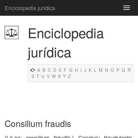
Enciclopedia juridica
Enciclopedia
jurídica
A
B
C
D
E
F
G
H
I
J
K
L
M
N
O
P
Q
R
S
T
U
V
W
X
Y
Z
Consilium fraudis
(Lê-se: consílium fráudis.) Concluiu fraudulento.