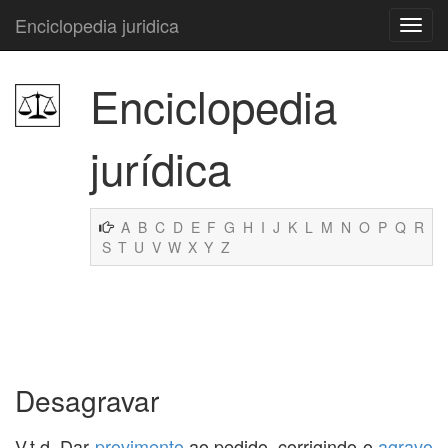
Enciclopedia juridica
Enciclopedia
jurídica
A
B
C
D
E
F
G
H
I
J
K
L
M
N
O
P
Q
R
S
T
U
V
W
X
Y
Z
Desagravar
V.t.d. Dar
provimento
ao pedido, corrigindo o
agravo