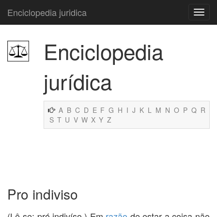
Enciclopedia juridica
Enciclopedia
jurídica
A
B
C
D
E
F
G
H
I
J
K
L
M
N
O
P
Q
R
S
T
U
V
W
X
Y
Z
Pro indiviso
(Lê-se: pró indivíso.) Em
razão
de estar a coisa não