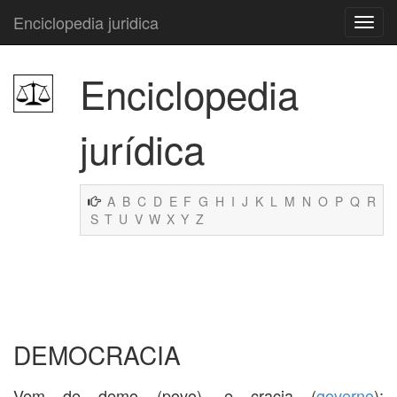
Enciclopedia juridica
Enciclopedia
jurídica
A
B
C
D
E
F
G
H
I
J
K
L
M
N
O
P
Q
R
S
T
U
V
W
X
Y
Z
DEMOCRACIA
Vem de demo (povo), e cracia (
governo
):