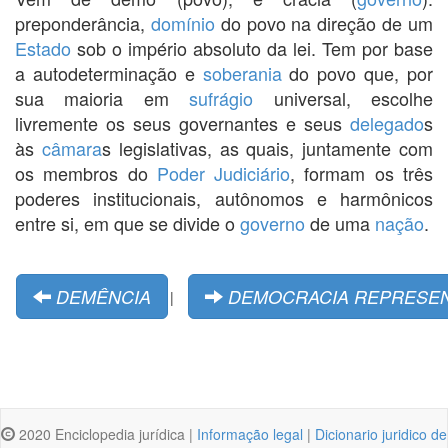
preponderância,
domínio
do povo na direção de um
Estado
sob o império absoluto da lei. Tem por base
a autodeterminação e
soberania
do povo que, por
sua maioria em
sufrágio
universal, escolhe
livremente os seus governantes e seus
delegado
s
às
câmara
s legislativas, as quais, juntamente com
os membros do
Poder Judiciário
, formam os três
poderes institucionais, autônomos e harmônicos
entre si, em que se divide o
governo
de uma
nação
.
DEMÊNCIA
DEMOCRACIA REPRESEN
|
2020 Enciclopedia jurídica |
Informação legal
|
Dicionario juridico de