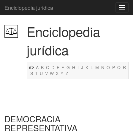
Enciclopedia juridica
Enciclopedia
jurídica
A
B
C
D
E
F
G
H
I
J
K
L
M
N
O
P
Q
R
S
T
U
V
W
X
Y
Z
DEMOCRACIA
REPRESENTATIVA