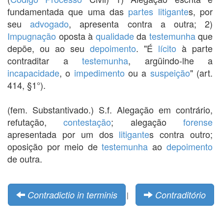
fundamentada que uma das
partes
litigante
s, por
seu
advogado
, apresenta contra a outra; 2)
Impugnação
oposta à
qualidade
da
testemunha
que
depõe, ou ao seu
depoimento
. "É
lícito
à parte
contraditar a
testemunha
, argüindo-lhe a
incapacidade
, o
impedimento
ou a
suspeição
" (art.
414, §1°).
(fem. Substantivado.) S.f. Alegação em contrário,
refutação,
contestação
; alegação
forense
apresentada por um dos
litigante
s contra outro;
oposição por meio de
testemunha
ao
depoimento
de outra.
Contradictio in terminis
Contraditório
|