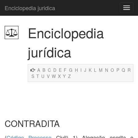
Enciclopedia juridica
Enciclopedia
jurídica
A
B
C
D
E
F
G
H
I
J
K
L
M
N
O
P
Q
R
S
T
U
V
W
X
Y
Z
CONTRADITA
(
Código
Processo
Civil) 1) Alegação escrita e