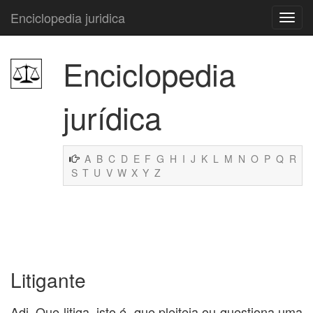
Enciclopedia juridica
Enciclopedia
jurídica
A
B
C
D
E
F
G
H
I
J
K
L
M
N
O
P
Q
R
S
T
U
V
W
X
Y
Z
Litigante
Adj. Que litiga, isto é, que pleiteia ou questiona uma