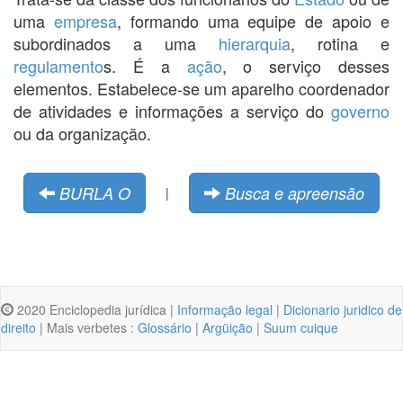
uma
empresa
, formando uma equipe de apoio e
subordinados a uma
hierarquia
, rotina e
regulamento
s. É a
ação
, o serviço desses
elementos. Estabelece-se um aparelho coordenador
de atividades e informações a serviço do
governo
ou da organização.
BURLA O
Busca e apreensão
|
2020 Enciclopedia jurídica |
Informação legal
|
Dicionario juridico de
direito
| Mais verbetes :
Glossário
|
Argüição
|
Suum cuique