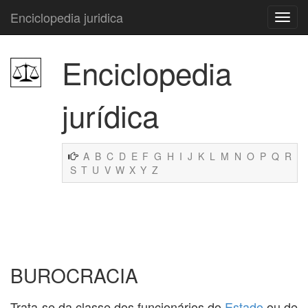
Enciclopedia juridica
Enciclopedia
jurídica
A
B
C
D
E
F
G
H
I
J
K
L
M
N
O
P
Q
R
S
T
U
V
W
X
Y
Z
BUROCRACIA
Trata-se da classe dos funcionários do
Estado
ou de