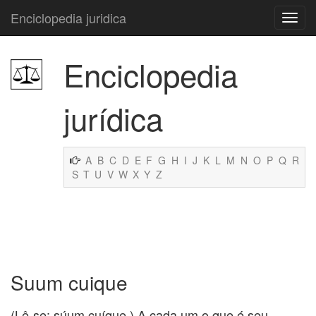
Enciclopedia juridica
Enciclopedia
jurídica
A
B
C
D
E
F
G
H
I
J
K
L
M
N
O
P
Q
R
S
T
U
V
W
X
Y
Z
Suum cuique
(Lê-se: súum cuíque.) A cada um o que é seu.