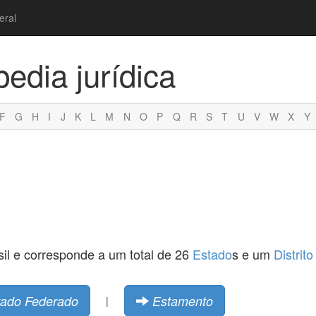
eral
pedia jurídica
F
G
H
I
J
K
L
M
N
O
P
Q
R
S
T
U
V
W
X
Y
il e corresponde a um total de 26
Estado
s e um
Distrit
tado Federado
Estamento
|