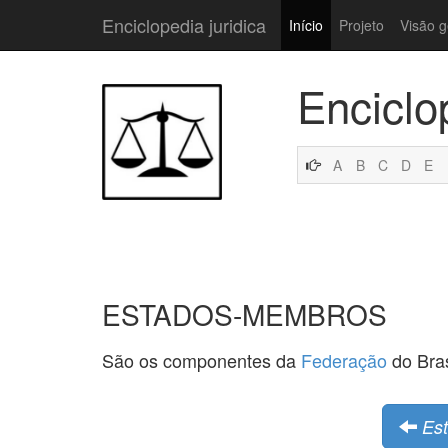
Enciclopedia juridica
Início
Projeto
Visão g
Enciclo
A
B
C
D
E
ESTADOS-MEMBROS
São os componentes da
Federação
do Bras
Es