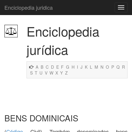
Enciclopedia juridica
Enciclopedia
jurídica
A
B
C
D
E
F
G
H
I
J
K
L
M
N
O
P
Q
R
S
T
U
V
W
X
Y
Z
BENS DOMINICAIS
(
Código
Civil) Também denominados bens