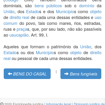
dominiais, são
bens públicos
sob o
domínio
da
União
, dos
Estado
s e dos
Município
s como
objeto
de
direito real
de cada uma dessas entidades e
uso
comum
do povo, tais como mares, rios, estradas,
ruas e
praça
s, que, por seu lado, não são passíveis
ao
usucapião
. Art. 99, I.
Aqueles que formam o patrimônio da
União
, dos
Estado
s ou dos
Município
s como
objeto
de
direito
real
ou pessoal de cada uma dessas entidades.
|
BENS DO CASAL
Bens fungíveis
2020 Enciclopedia jurídica |
Informação legal
|
Dicionario juridico de