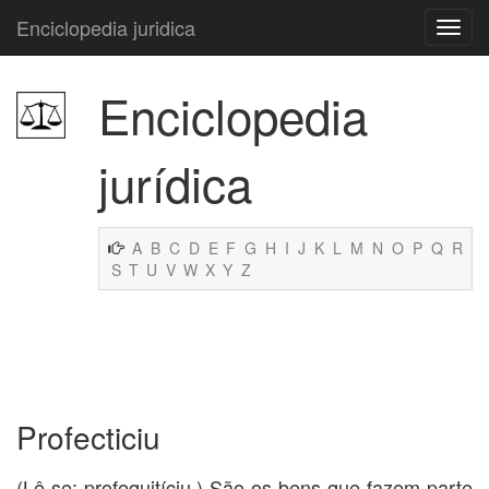
Enciclopedia juridica
Enciclopedia
jurídica
A
B
C
D
E
F
G
H
I
J
K
L
M
N
O
P
Q
R
S
T
U
V
W
X
Y
Z
Profecticiu
(Lê-se: profequitíciu.) São os bens que fazem parte