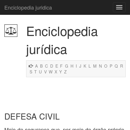
Enciclopedia juridica
Enciclopedia
jurídica
A
B
C
D
E
F
G
H
I
J
K
L
M
N
O
P
Q
R
S
T
U
V
W
X
Y
Z
DEFESA CIVIL
Meio de segurança que, por meio de órgão próprio,