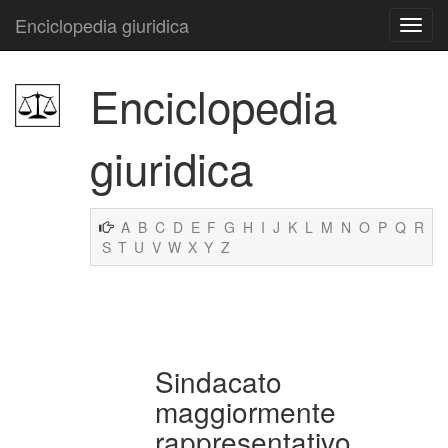
Enciclopedia giuridica
Enciclopedia
giuridica
A
B
C
D
E
F
G
H
I
J
K
L
M
N
O
P
Q
R
S
T
U
V
W
X
Y
Z
Sindacato
maggiormente
rappresentativo