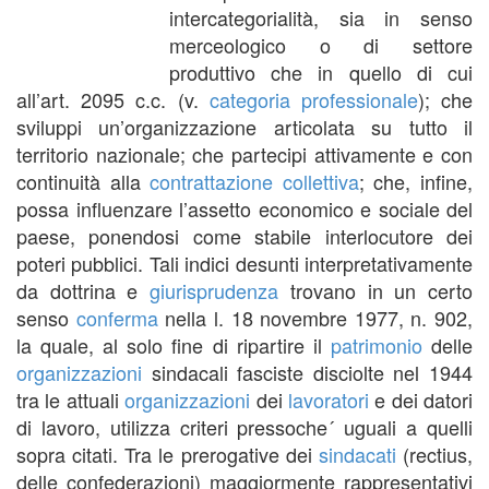
intercategorialità, sia in senso
merceologico o di settore
produttivo che in quello di cui
all’art. 2095 c.c. (v.
categoria professionale
); che
sviluppi un’organizzazione articolata su tutto il
territorio nazionale; che partecipi attivamente e con
continuità alla
contrattazione collettiva
; che, infine,
possa influenzare l’assetto economico e sociale del
paese, ponendosi come stabile interlocutore dei
poteri pubblici. Tali indici desunti interpretativamente
da dottrina e
giurisprudenza
trovano in un certo
senso
conferma
nella l. 18 novembre 1977, n. 902,
la quale, al solo fine di ripartire il
patrimonio
delle
organizzazioni
sindacali fasciste disciolte nel 1944
tra le attuali
organizzazioni
dei
lavoratori
e dei datori
di lavoro, utilizza criteri pressoche´ uguali a quelli
sopra citati. Tra le prerogative dei
sindacati
(rectius,
delle confederazioni) maggiormente rappresentativi