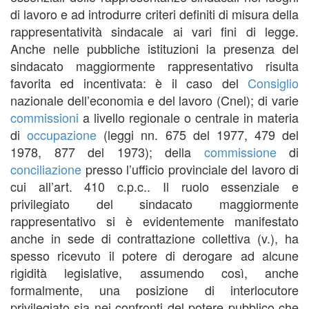
di lavoro e ad introdurre criteri definiti di misura della
rappresentatività sindacale ai vari fini di legge.
Anche nelle pubbliche istituzioni la presenza del
sindacato maggiormente rappresentativo risulta
favorita ed incentivata: è il caso del
Consiglio
nazionale dell’economia e del lavoro (Cnel); di varie
commissioni
a livello regionale o centrale in materia
di
occupazione
(leggi nn. 675 del 1977, 479 del
1978, 877 del 1973); della
commissione
di
conciliazione
presso l’ufficio provinciale del lavoro di
cui all’art. 410 c.p.c.. Il ruolo essenziale e
privilegiato del sindacato maggiormente
rappresentativo si è evidentemente manifestato
anche in sede di contrattazione collettiva (v.), ha
spesso ricevuto il potere di derogare ad alcune
rigidità legislative, assumendo così, anche
formalmente, una posizione di interlocutore
privilegiato sia nei confronti del potere pubblico che