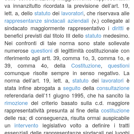
va innanzitutto ricordata la previsione dell’art. 19,
lett. a, dello
statuto
dei
lavoratori
, che riservava alle
rappresentanze sindacali aziendali
(v.) collegate al
sindacato maggiormente rappresentativo i
diritti
e
benefici previsti dal titolo III dello
statuto
medesimo.
Nei confronti di tale norma sono state sollevate
numerose
questioni
di legittimità costituzionale con
riferimento agli artt. 39, comma 1o, 3, comma 1o, e
39, comma 4o, della
Costituzione
,
questioni
comunque risolte sempre in senso negativo. La
norma dell’art. 19, lett. a,
statuto
dei
lavoratori
è
stata infine abrogata a
seguito
della
consultazione
referendaria dell’11 giugno 1995, che ha sancito la
rimozione
del criterio basato sulla c.d. maggiore
rappresentatività presunta al fine della
costituzione
delle rsa; di conseguenza, risulta ormai auspicabile
un
intervento
legislativo volto a definire i tratti
essenziali delle rappresentanze sindacali nei luoghi