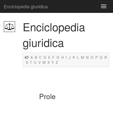
Enciclopedia giuridica
Enciclopedia
giuridica
A
B
C
D
E
F
G
H
I
J
K
L
M
N
O
P
Q
R
S
T
U
V
W
X
Y
Z
Prole