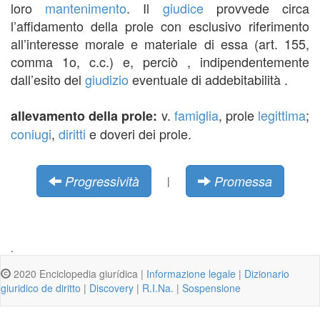
loro
mantenimento
. Il
giudice
provvede circa
l’affidamento della prole con esclusivo riferimento
all’interesse morale e materiale di essa (art. 155,
comma 1o, c.c.) e, perciò , indipendentemente
dall’esito del
giudizio
eventuale di addebitabilità .
v.
famiglia
, prole
legittima
;
allevamento della prole:
coniugi
,
diritti
e doveri dei prole.
Progressività
Promessa
|
.
2020 Enciclopedia giurídica |
Informazione legale
|
Dizionario
giuridico de diritto
|
Discovery
|
R.I.Na.
|
Sospensione